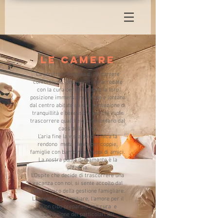
Le camere
La struttura dispone di 10 camere
confortevoli, accoglienti ed arredate
con la cura del particolare la loro
posizione immersa nel verde e lontana
dal centro abitato dà una sensazione di
tranquillità e benessere per chi vuole
trascorrere qualche giorno lontano dal
caos della città.
L’aria fine la vista panoramica la
rendono meta ideale per coppie,
famiglie con bambini e gruppi di amici.
La nostra punta di diamante è la
pizzeria.
L'Ospite che decide di trascorrere una
vacanza con noi, si sente accolto dal
calore tipico della gestione famigliare.
L’accoglienza familiare, l'amore per il
buon cibo preparato con cura e
l’attenzione dei particolari dei